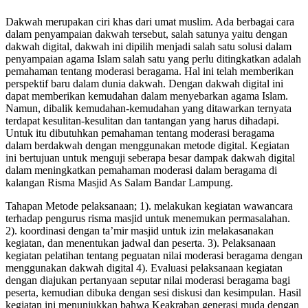
Dakwah merupakan ciri khas dari umat muslim. Ada berbagai cara
dalam penyampaian dakwah tersebut, salah satunya yaitu dengan
dakwah digital, dakwah ini dipilih menjadi salah satu solusi dalam
penyampaian agama Islam salah satu yang perlu ditingkatkan adalah
pemahaman tentang moderasi beragama. Hal ini telah memberikan
perspektif baru dalam dunia dakwah. Dengan dakwah digital ini
dapat memberikan kemudahan dalam menyebarkan agama Islam.
Namun, dibalik kemudahan-kemudahan yang ditawarkan ternyata
terdapat kesulitan-kesulitan dan tantangan yang harus dihadapi.
Untuk itu dibutuhkan pemahaman tentang moderasi beragama
dalam berdakwah dengan menggunakan metode digital. Kegiatan
ini bertujuan untuk menguji seberapa besar dampak dakwah digital
dalam meningkatkan pemahaman moderasi dalam beragama di
kalangan Risma Masjid As Salam Bandar Lampung.
Tahapan Metode pelaksanaan; 1). melakukan kegiatan wawancara
terhadap pengurus risma masjid untuk menemukan permasalahan.
2). koordinasi dengan ta’mir masjid untuk izin melakasanakan
kegiatan, dan menentukan jadwal dan peserta. 3). Pelaksanaan
kegiatan pelatihan tentang peguatan nilai moderasi beragama dengan
menggunakan dakwah digital 4). Evaluasi pelaksanaan kegiatan
dengan diajukan pertanyaan seputar nilai moderasi beragama bagi
peserta, kemudian dibuka dengan sesi diskusi dan kesimpulan. Hasil
kegiatan ini menunjukkan bahwa Keakraban generasi muda dengan