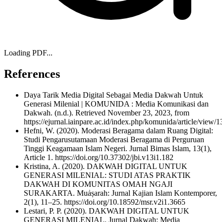
Loading PDF...
References
Daya Tarik Media Digital Sebagai Media Dakwah Untuk
Generasi Milenial | KOMUNIDA : Media Komunikasi dan
Dakwah. (n.d.). Retrieved November 23, 2023, from
https://ejurnal.iainpare.ac.id/index.php/komunida/article/view/
Hefni, W. (2020). Moderasi Beragama dalam Ruang Digital:
Studi Pengarusutamaan Moderasi Beragama di Perguruan
Tinggi Keagamaan Islam Negeri. Jurnal Bimas Islam, 13(1),
Article 1. https://doi.org/10.37302/jbi.v13i1.182
Kristina, A. (2020). DAKWAH DIGITAL UNTUK
GENERASI MILENIAL: STUDI ATAS PRAKTIK
DAKWAH DI KOMUNITAS OMAH NGAJI
SURAKARTA. Muẚṣarah: Jurnal Kajian Islam Kontemporer,
2(1), 11–25. https://doi.org/10.18592/msr.v2i1.3665
Lestari, P. P. (2020). DAKWAH DIGITAL UNTUK
GENERASI MILENIAL. Jurnal Dakwah: Media