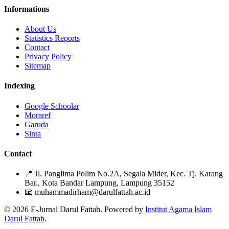
Informations
About Us
Statistics Reports
Contact
Privacy Policy
Sitemap
Indexing
Google Schoolar
Moraref
Garuda
Sinta
Contact
📍
Jl. Panglima Polim No.2A, Segala Mider, Kec. Tj. Karang
Bar., Kota Bandar Lampung, Lampung 35152
📧
muhammadirham@darulfattah.ac.id
© 2026 E-Jurnal Darul Fattah. Powered by
Institut Agama Islam
Darul Fattah
.