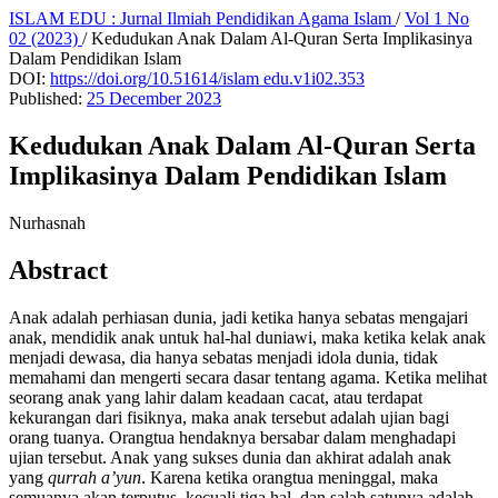
ISLAM EDU : Jurnal Ilmiah Pendidikan Agama Islam
/
Vol 1 No
02 (2023)
/
Kedudukan Anak Dalam Al-Quran Serta Implikasinya
Dalam Pendidikan Islam
DOI:
https://doi.org/10.51614/islam edu.v1i02.353
Published:
25 December 2023
Kedudukan Anak Dalam Al-Quran Serta
Implikasinya Dalam Pendidikan Islam
Nurhasnah
Abstract
Anak adalah perhiasan dunia, jadi ketika hanya sebatas mengajari
anak, mendidik anak untuk hal-hal duniawi, maka ketika kelak anak
menjadi dewasa, dia hanya sebatas menjadi idola dunia, tidak
memahami dan mengerti secara dasar tentang agama. Ketika melihat
seorang anak yang lahir dalam keadaan cacat, atau terdapat
kekurangan dari fisiknya, maka anak tersebut adalah ujian bagi
orang tuanya. Orangtua hendaknya bersabar dalam menghadapi
ujian tersebut. Anak yang sukses dunia dan akhirat adalah anak
yang
qurrah a’yun
. Karena ketika orangtua meninggal, maka
semuanya akan terputus, kecuali tiga hal, dan salah satunya adalah