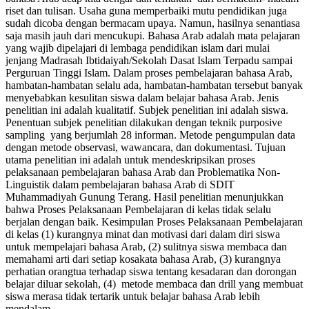
riset dan tulisan. Usaha guna memperbaiki mutu pendidikan juga
sudah dicoba dengan bermacam upaya. Namun, hasilnya senantiasa
saja masih jauh dari mencukupi. Bahasa Arab adalah mata pelajaran
yang wajib dipelajari di lembaga pendidikan islam dari mulai
jenjang Madrasah Ibtidaiyah/Sekolah Dasat Islam Terpadu sampai
Perguruan Tinggi Islam. Dalam proses pembelajaran bahasa Arab,
hambatan-hambatan selalu ada, hambatan-hambatan tersebut banyak
menyebabkan kesulitan siswa dalam belajar bahasa Arab. Jenis
penelitian ini adalah kualitatif. Subjek penelitian ini adalah siswa.
Penentuan subjek penelitian dilakukan dengan teknik purposive
sampling yang berjumlah 28 informan. Metode pengumpulan data
dengan metode observasi, wawancara, dan dokumentasi. Tujuan
utama penelitian ini adalah untuk mendeskripsikan proses
pelaksanaan pembelajaran bahasa Arab dan Problematika Non-
Linguistik dalam pembelajaran bahasa Arab di SDIT
Muhammadiyah Gunung Terang. Hasil penelitian menunjukkan
bahwa Proses Pelaksanaan Pembelajaran di kelas tidak selalu
berjalan dengan baik. Kesimpulan Proses Pelaksanaan Pembelajaran
di kelas (1) kurangnya minat dan motivasi dari dalam diri siswa
untuk mempelajari bahasa Arab, (2) sulitnya siswa membaca dan
memahami arti dari setiap kosakata bahasa Arab, (3) kurangnya
perhatian orangtua terhadap siswa tentang kesadaran dan dorongan
belajar diluar sekolah, (4) metode membaca dan drill yang membuat
siswa merasa tidak tertarik untuk belajar bahasa Arab lebih
mendalam.