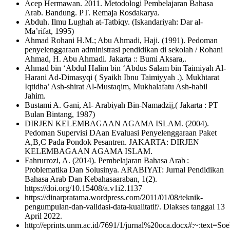
Acep Hermawan. 2011. Metodologi Pembelajaran Bahasa
Arab. Bandung. PT. Remaja Rosdakarya.
Abduh. Ilmu Lughah at-Tatbiqy. (Iskandariyah: Dar al-
Ma’rifat, 1995)
Ahmad Rohani H.M.; Abu Ahmadi, Haji. (1991). Pedoman
penyelenggaraan administrasi pendidikan di sekolah / Rohani
Ahmad, H. Abu Ahmadi. Jakarta :: Bumi Aksara,.
Ahmad bin ‘Abdul Halim bin ‘Abdus Salam bin Taimiyah Al-
Harani Ad-Dimasyqi ( Syaikh Ibnu Taimiyyah .). Mukhtarat
Iqtidha’ Ash-shirat Al-Mustaqim, Mukhalafatu Ash-habil
Jahim.
Bustami A. Gani, Al- Arabiyah Bin-Namadzij,( Jakarta : PT
Bulan Bintang, 1987)
DIRJEN KELEMBAGAAN AGAMA ISLAM. (2004).
Pedoman Supervisi DAan Evaluasi Penyelenggaraan Paket
A,B,C Pada Pondok Pesantren. JAKARTA: DIRJEN
KELEMBAGAAN AGAMA ISLAM.
Fahrurrozi, A. (2014). Pembelajaran Bahasa Arab :
Problematika Dan Solusinya. ARABIYAT: Jurnal Pendidikan
Bahasa Arab Dan Kebahasaaraban, 1(2).
https://doi.org/10.15408/a.v1i2.1137
https://dinarpratama.wordpress.com/2011/01/08/teknik-
pengumpulan-dan-validasi-data-kualitatif/. Diakses tanggal 13
April 2022.
http://eprints.unm.ac.id/7691/1/jurnal%20oca.docx#:~:t