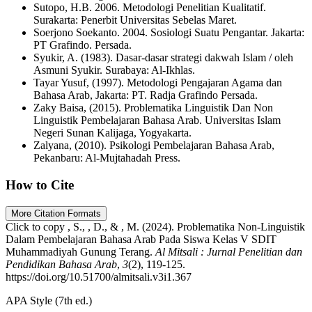
Sutopo, H.B. 2006. Metodologi Penelitian Kualitatif.
Surakarta: Penerbit Universitas Sebelas Maret.
Soerjono Soekanto. 2004. Sosiologi Suatu Pengantar. Jakarta:
PT Grafindo. Persada.
Syukir, A. (1983). Dasar-dasar strategi dakwah Islam / oleh
Asmuni Syukir. Surabaya: Al-Ikhlas.
Tayar Yusuf, (1997). Metodologi Pengajaran Agama dan
Bahasa Arab, Jakarta: PT. Radja Grafindo Persada.
Zaky Baisa, (2015). Problematika Linguistik Dan Non
Linguistik Pembelajaran Bahasa Arab. Universitas Islam
Negeri Sunan Kalijaga, Yogyakarta.
Zalyana, (2010). Psikologi Pembelajaran Bahasa Arab,
Pekanbaru: Al-Mujtahadah Press.
How to Cite
More Citation Formats
Click to copy
, S., , D., & , M. (2024). Problematika Non-Linguistik
Dalam Pembelajaran Bahasa Arab Pada Siswa Kelas V SDIT
Muhammadiyah Gunung Terang.
Al Mitsali : Jurnal Penelitian dan
Pendidikan Bahasa Arab
,
3
(2), 119-125.
https://doi.org/10.51700/almitsali.v3i1.367
APA Style (7th ed.)