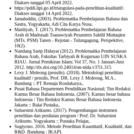
Diakses tanggal 05 April 2022.
https://pddi.lipi.go.id/triangulasi-pada-penelitian-kualitatif/.
Diakses tanggal 14 April 2022.
Jamaluddin, (2003). Problematika Pembelajaran Bahasa dan
Sastra, Yogyakarta, Adi Cita Karya Nusa.
Mardiyah, T. (2017). Problematika Pembelajaran Bahasa
Arab di Madrasah Tsanawiyah Pesantren Sabilil Muttaqien
(MTs. PSM) Tanen - Rejotan - Tulungagung. Perspektive,
10(2).
Nandang Sarip Hidayat (2012). Problematika Pembelajaran
Bahasa Arab, Fakultas Tarbiyah & Keguruan UIN SUSKA
RIAU. Jurnal Pemikiran Islam; Vol 37, No. 1 Januari-Juni
2012. http://dx.doi.org/10.24014/an-nida.v37i1.315
Lexy J. Moleong (penulis). (2018). Metodologi penelitian
kualitatif / penulis, Prof. DR. Lexy J. Moleong, M.A..
Bandung :: PT Remaja Rosdakarya,.
Pusat Bahasa Departemen Pendidikan Nasional; Tim Redaksi
Kamus Besar Bahasa Indonesia. (2007). Kamus besar bahasa
Indonesia / Tim Redaksi Kamus Besar Bahasa Indonesia.
Jakarta :: Balai Pustaka,.
Suharsimi Arikunto. (2017). Pengembangan instrumen
penelitian dan penilaian program / Prof. Dr. Suharsimi
Arikunto. Yogyakarta :: Pustaka Pelajar,.
Sugiyono. 2016. Metode Penelitian Kuantitatif, Kualitatif, dan
R&D. Bandung : IKAPI.