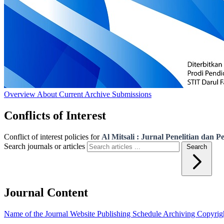
Overview
About
Current
Archive
Submissions
Conflicts of Interest
Conflict of interest policies for
Al Mitsali : Jurnal Penelitian dan
Search journals or articles
Search
Journal Content
Name of the Journal
Website
Publishing Schedule
Archiving
Copyrig